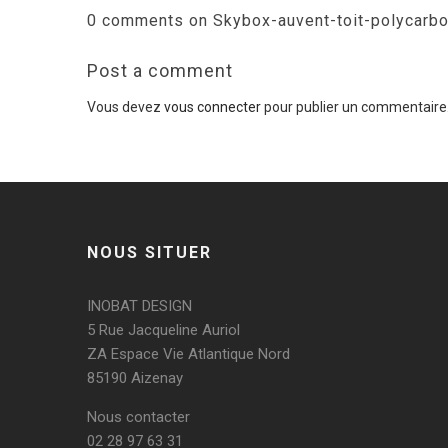
0 comments on Skybox-auvent-toit-polycarb
Post a comment
Vous devez
vous connecter
pour publier un commentaire
NOUS SITUER
INOBAT DESIGN
5 Rue Jacqueline Auriol
ZA Espace Vie Atlantique Nord
85190 Aizenay
Nous contacter
02 28 97 63 31