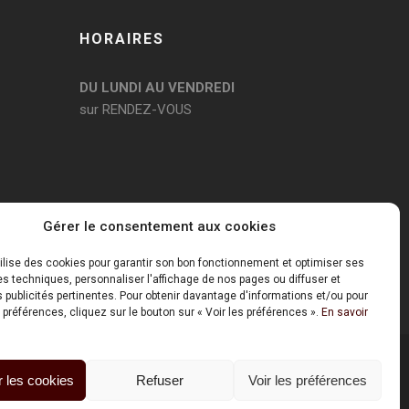
HORAIRES
DU LUNDI AU VENDREDI
sur RENDEZ-VOUS
Gérer le consentement aux cookies
tilise des cookies pour garantir son bon fonctionnement et optimiser ses
 techniques, personnaliser l'affichage de nos pages ou diffuser et
publicités pertinentes. Pour obtenir davantage d'informations et/ou pour
 préférences, cliquez sur le bouton sur « Voir les préférences ».
En savoir
 les cookies
Refuser
Voir les préférences
Mentions Légales