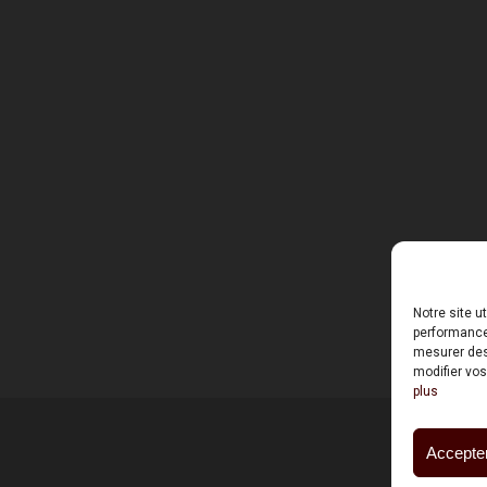
Notre site u
performances
mesurer des 
modifier vos
plus
Accepter