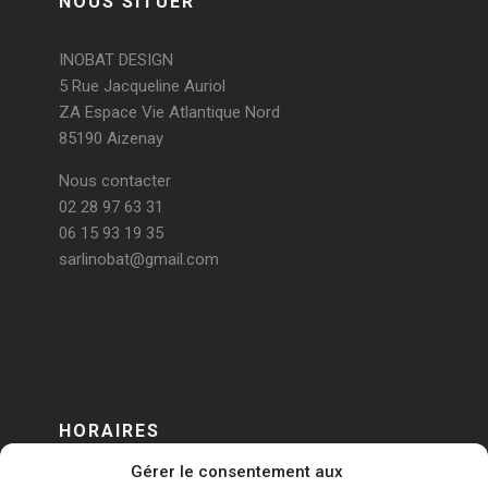
NOUS SITUER
INOBAT DESIGN
5 Rue Jacqueline Auriol
ZA Espace Vie Atlantique Nord
85190 Aizenay
Nous contacter
02 28 97 63 31
06 15 93 19 35
sarlinobat@gmail.com
HORAIRES
Gérer le consentement aux