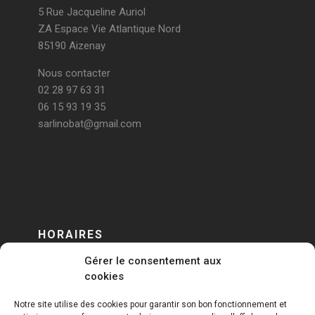
5 Rue Jacqueline Auriol
ZA Espace Vie Atlantique Nord
85190 Aizenay
Nous contacter
02 28 97 63 31
06 15 93 19 35
sarlinobat@gmail.com
HORAIRES
Gérer le consentement aux
DU LUNDI AU VENDREDI
cookies
sur RENDEZ-VOUS
Notre site utilise des cookies pour garantir son bon fonctionnement et