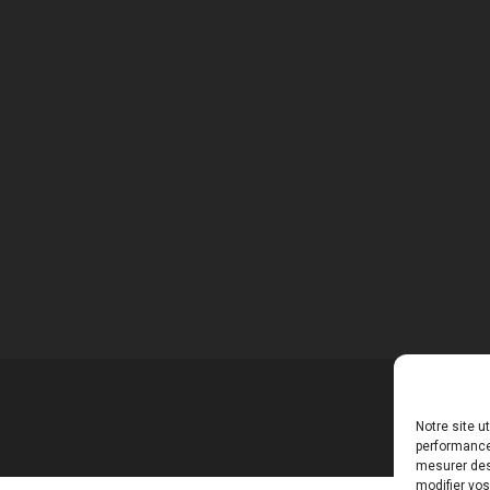
Notre site u
performances
mesurer des 
modifier vos