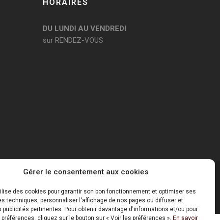
HORAIRES
DU LUNDI AU VENDREDI
sur RENDEZ-VOUS
Gérer le consentement aux cookies
Mentions Légales
tilise des cookies pour garantir son bon fonctionnement et optimiser ses
 techniques, personnaliser l'affichage de nos pages ou diffuser et
publicités pertinentes. Pour obtenir davantage d'informations et/ou pour
 préférences, cliquez sur le bouton sur « Voir les préférences ».
En savoir