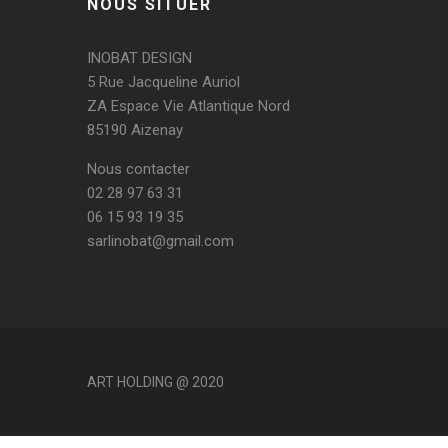
NOUS SITUER
INOBAT DESIGN
5 Rue Jacqueline Auriol
ZA Espace Vie Atlantique Nord
85190 Aizenay
Nous contacter
02 28 97 63 31
06 15 93 19 35
sarlinobat@gmail.com
ART HOLDING @ 2020