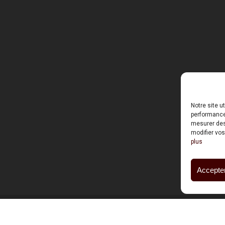
Notre site u
performances
mesurer des 
modifier vos
plus
Accepter