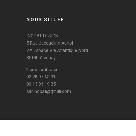
NOUS SITUER
INOBAT DESIGN
5 Rue Jacqueline Auriol
ZA Espace Vie Atlantique Nord
85190 Aizenay
Nous contacter
02 28 97 63 31
06 15 93 19 35
sarlinobat@gmail.com
ART HOLDING @ 2020